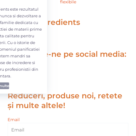
flexibile
ents este rezultatul
munca si dezvoltare a
Conmix Ingredients
 familie dedicata cu
tiei de materii prime
ta calitate pentru
erii. Cu o istorie de
domeniul panificatiei
Urmărește-ne pe social media:
suntem mandri sa
se de incredere si
ru profesionistii din
ntara.
multe
Reduceri, produse noi, retete
și multe altele!
Email