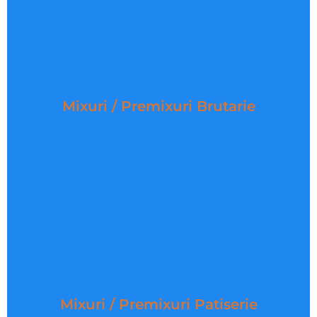
Mixuri / Premixuri Brutarie
Descopera selectia noastra de premixuri si mixuri
Mixuri / Premixuri Brutarie
pentru brutarie, ingrediente premium pregatite sa
aduca un plus de calitate si savoare
DESCOPERA PRODUSE
Mixuri / Premixuri Patiserie
Experimenteaza premixurile si mixurile noastre,
Mixuri / Premixuri Patiserie
pregatite cu grija, pentru a crea cozonaci pufosi,