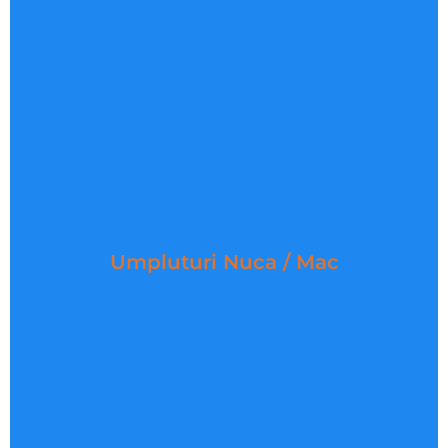
pandispanuri delicate si prajituri delicioase.
DESCOPERA PRODUSE
Umpluturi Nuca / Mac