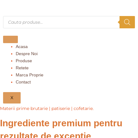
Skip
to
content
Products
search
Acasa
Despre Noi
Produse
Retete
Marca Proprie
Contact
X
Materii prime brutarie | patiserie | cofetarie.
Ingrediente premium pentru
rezultate de exceptie