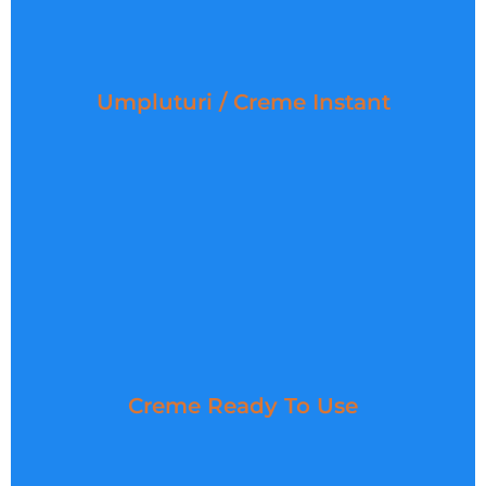
Umpluturi / Creme Instant
Creme Ready To Use
Descopera selectia noastra de premixuri si mixuri
Creme Ready To Use
pentru brutarie, ingrediente premium pregatite sa
aduca un plus de calitate si savoare