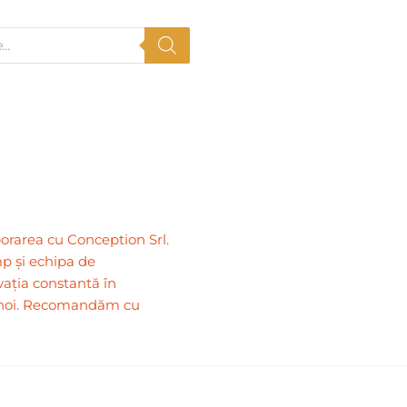
Acasa
Despre N
rarea cu Conception Srl.
mp și echipa de
vația constantă în
e noi. Recomandăm cu