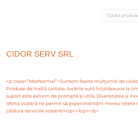
Skip
Post
to
navigation
Products
search
content
CIDOR SERV SRL
<p class=”MsoNormal”>Suntem foarte mulțumiți de colabo
Produse de înaltă calitate, livrările sunt întotdeauna la ti
suport este extrem de promptă și utilă. Diversitatea și ino
oferta voastră ne permit să experimentăm mereu rețet
căldură serviciile voastre!<o:p></o:p></p>