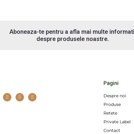
Aboneaza-te pentru a afla mai multe informati
despre produsele noastre.
Pagini
F
I
L
Despre noi
a
n
i
c
s
n
Produse
e
t
k
b
a
e
Retete
o
g
d
o
r
i
Private Label
k
a
n
m
Contact