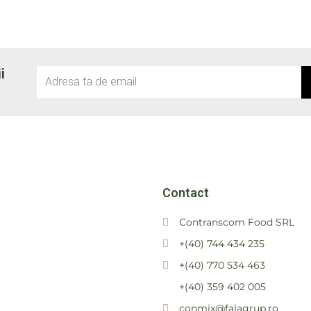
i
Email
Contact
Contranscom Food SRL
+(40) 744 434 235
+(40) 770 534 463
+(40) 359 402 005
conmix@falagrup.ro